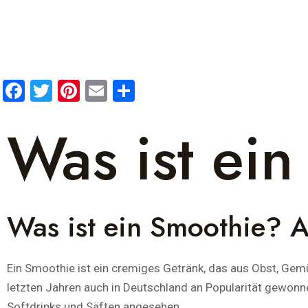
F
T
Pi
E
T
a
wi
nt
m
eil
Was ist ei
ce
tt
er
ail
e
b
er
es
n
o
t
o
Was ist ein Smoothie? A
k
Ein Smoothie ist ein cremiges Getränk, das aus Obst, Gemüs
letzten Jahren auch in Deutschland an Popularität gewonn
Softdrinks und Säften angesehen.