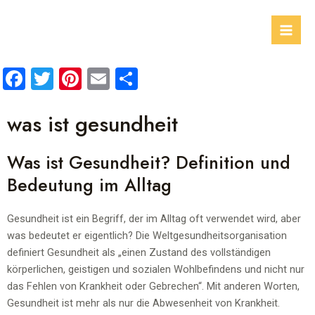
F
T
Pi
E
T
a
wi
nt
m
eil
was ist gesundheit
ce
tt
er
ail
e
b
er
es
n
Was ist Gesundheit? Definition und
o
t
Bedeutung im Alltag
o
k
Gesundheit ist ein Begriff, der im Alltag oft verwendet wird, aber
was bedeutet er eigentlich? Die Weltgesundheitsorganisation
definiert Gesundheit als „einen Zustand des vollständigen
körperlichen, geistigen und sozialen Wohlbefindens und nicht nur
das Fehlen von Krankheit oder Gebrechen“. Mit anderen Worten,
Gesundheit ist mehr als nur die Abwesenheit von Krankheit.