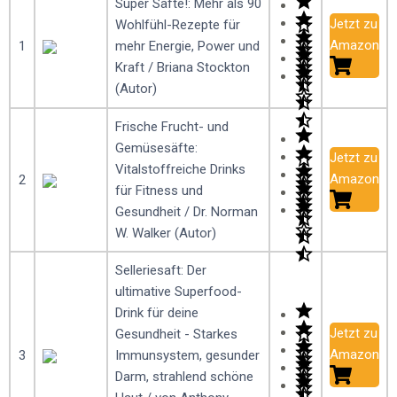
Super Säfte!: Mehr als 90
Jetzt zu
Wohlfühl-Rezepte für
Amazon
1
mehr Energie, Power und
Kraft / Briana Stockton
(Autor)
Frische Frucht- und
Gemüsesäfte:
Jetzt zu
Vitalstoffreiche Drinks
Amazon
2
für Fitness und
Gesundheit / Dr. Norman
W. Walker (Autor)
Selleriesaft: Der
ultimative Superfood-
Drink für deine
Jetzt zu
Gesundheit - Starkes
Amazon
3
Immunsystem, gesunder
Darm, strahlend schöne