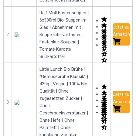
Geschmacksverstärker
Ralf Moll Fastensuppen |
6x380ml Bio-Suppen im
Jetzt zu
Glas | Abnehmen mit
Amazon
2
Suppe Intervallfasten
Fastenkur Souping |
Tomate Karotte
Süßkartoffel
Little Lunch Bio Brühe |
"Gemüsebrühe Klassik" |
420g | Vegan | 100% Bio-
Qualität | Ohne
Jetzt zu
zugesetzten Zucker |
Amazon
3
Ohne
Geschmacksverstärker |
Ohne Hefe | Ohne
Palmfett | Ohne
künstliche Zusätze