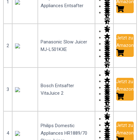
Amazon
1
Appliances Entsafter
Jetzt zu
Panasonic Slow Juicer
Amazon
2
MJ-L501KXE
Jetzt zu
Bosch Entsafter
Amazon
3
VitaJuice 2
Jetzt zu
Philips Domestic
Amazon
4
Appliances HR1889/70