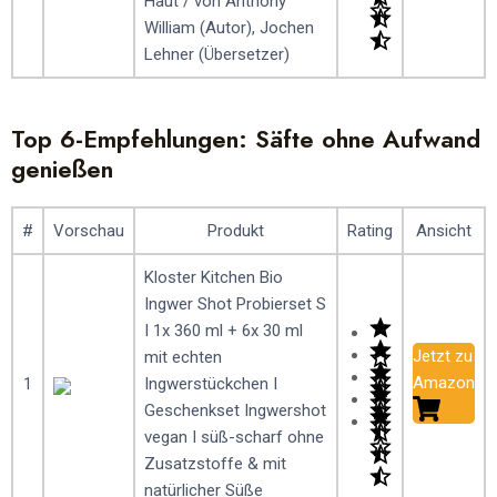
Haut / von Anthony
William (Autor), Jochen
Lehner (Übersetzer)
Top 6-Empfehlungen: Säfte ohne Aufwand
genießen
#
Vorschau
Produkt
Rating
Ansicht
Kloster Kitchen Bio
Ingwer Shot Probierset S
I 1x 360 ml + 6x 30 ml
Jetzt zu
mit echten
Amazon
1
Ingwerstückchen I
Geschenkset Ingwershot
vegan I süß-scharf ohne
Zusatzstoffe & mit
natürlicher Süße