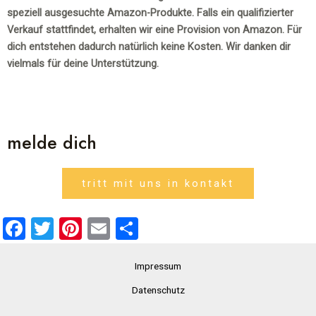
speziell ausgesuchte Amazon-Produkte. Falls ein qualifizierter
Verkauf stattfindet, erhalten wir eine Provision von Amazon. Für
dich entstehen dadurch natürlich keine Kosten. Wir danken dir
vielmals für deine Unterstützung.
melde dich
tritt mit uns in kontakt
F
T
Pi
E
T
a
wi
nt
m
eil
ce
tt
er
ail
Impressum
e
b
er
es
n
Datenschutz