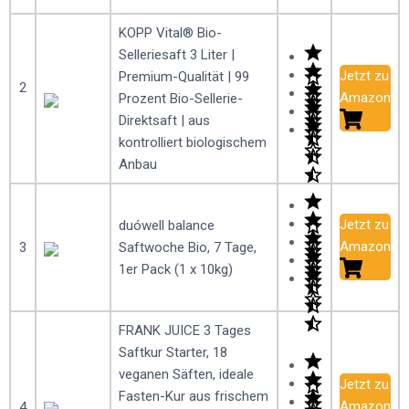
KOPP Vital® Bio-
Selleriesaft 3 Liter |
Jetzt zu
Premium-Qualität | 99
2
Amazon
Prozent Bio-Sellerie-
Direktsaft | aus
kontrolliert biologischem
Anbau
Jetzt zu
duówell balance
Amazon
3
Saftwoche Bio, 7 Tage,
1er Pack (1 x 10kg)
FRANK JUICE 3 Tages
Saftkur Starter, 18
veganen Säften, ideale
Jetzt zu
Fasten-Kur aus frischem
Amazon
4